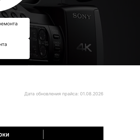
ремонта
нта
Дата обновления прайса:
01.08.2026
оки