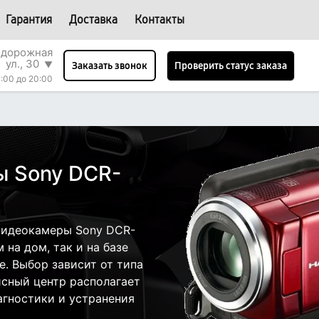
Гарантия
Доставка
Контакты
одорожная
ул., 30
▼
Проверить статус заказа
Заказать звонок
:00 до 20:00
ы Sony DCR-
видеокамеры Sony DCR-
на дом, так и на базе
е. Выбор зависит от типа
исный центр располагает
гностики и устранения