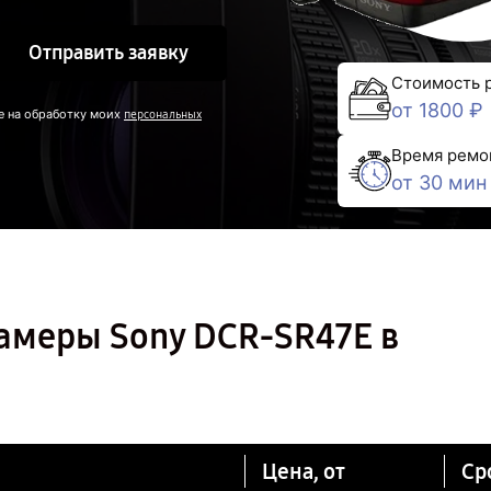
Отправить заявку
Стоимость 
от 1800 ₽
е на обработку моих
персональных
Время ремо
от 30 мин
амеры Sony DCR-SR47E в
Цена, от
Ср