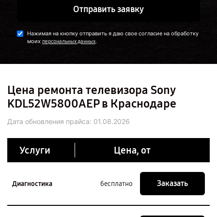
Отправить заявку
Нажимая на кнопку отправить я даю свое согласие на обработку
моих
.
персональных данных
Цена ремонта телевизора Sony
KDL52W5800AEP в Краснодаре
Дата обновления прайса:
01.08.2026
Услуги
Цена, от
Заказать
Диагностика
бесплатно