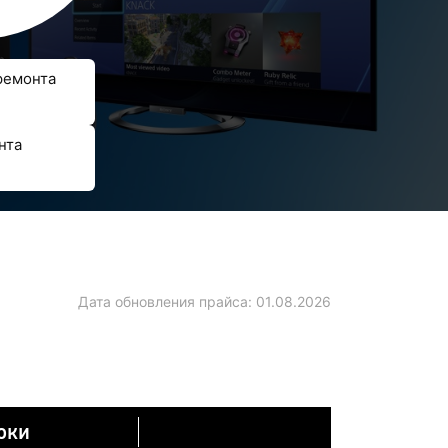
ремонта
нта
Дата обновления прайса:
01.08.2026
оки