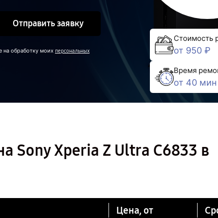
Отправить заявку
Стоимость 
от 950 ₽
е на обработку моих
персональных
Время ремо
от 40 мин
 Sony Xperia Z Ultra C6833 в
Цена, от
Ср