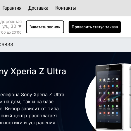
Гарантия
Доставка
Контакты
одорожная
ул., 30
▼
Проверить статус заказа
Заказать звонок
:00 до 20:00
 C6833
y Xperia Z Ultra
е
лефона Sony Xperia Z Ultra
 на дом, так и на базе
е. Выбор зависит от типа
исный центр располагает
гностики и устранения