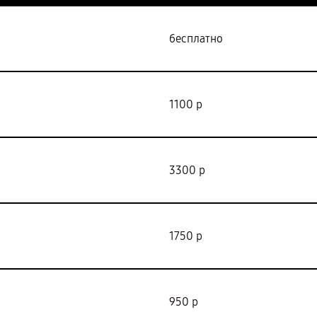
бесплатно
1100 р
3300 р
1750 р
950 р