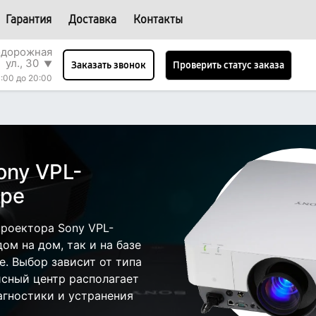
Гарантия
Доставка
Контакты
одорожная
ул., 30
▼
Проверить статус заказа
Заказать звонок
:00 до 20:00
ony VPL-
аре
роектора Sony VPL-
ом на дом, так и на базе
е. Выбор зависит от типа
исный центр располагает
гностики и устранения