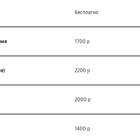
бесплатно
ния
1700 р
е)
2200 р
2000 р
1400 р