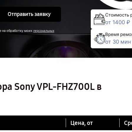
Отправить заявку
Стоимость 
от 1400 ₽
е на обработку моих
персональных
Время ремо
от 30 мин
ра Sony VPL-FHZ700L в
Цена, от
Ср